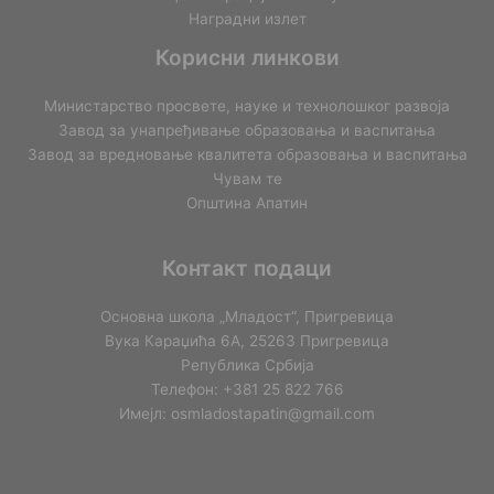
Наградни излет
Корисни линкови
Министарство просвете, науке и технолошког развоја
Завод за унапређивање образовања и васпитања
Завод за вредновање квалитета образовања и васпитања
Чувам те
Општина Апатин
Контакт подаци
Основна школа „Младост“, Пригревица
Вука Караџића 6А, 25263 Пригревица
Република Србија
Телефон: +381 25 822 766
Имејл: osmladostapatin@gmail.com