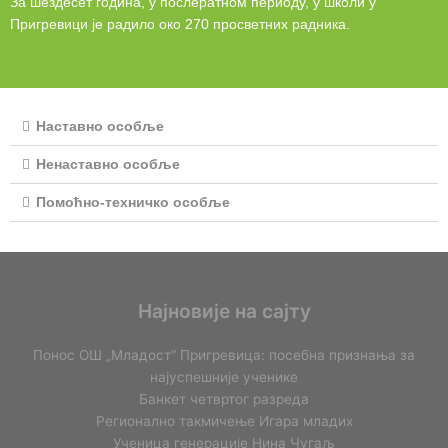
За шездесет година, у послератном периоду, у школи у
Пригревици je радило око 270 просветних радника.
Наставно особље
Ненаставно особље
Помоћно-техничко особље
Најновије на сајту
Понос ОШ „Младост“ Пригревица: посебна признања за
најуспешније ученике
Банкет четвртог разреда
Регионално такмичењe Игара младих
Ученица генерације Нина Чугаљ