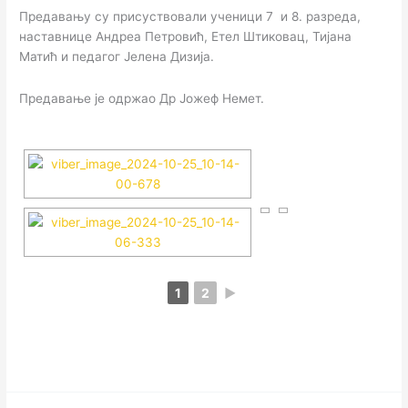
Предавању су присуствовали ученици 7 и 8. разреда,
наставнице Андреа Петровић, Етел Штиковац, Тијана
Матић и педагог Јелена Дизија.
Предавање је одржао Др Јожеф Немет.
1
2
►