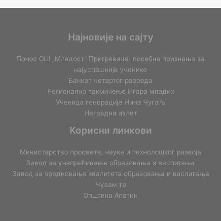
Најновије на сајту
Понос ОШ „Младост“ Пригревица: посебна признања за
најуспешније ученике
Банкет четвртог разреда
Регионално такмичењe Игара младих
Ученица генерације Нина Чугаљ
Наградни излет
Корисни линкови
Министарство просвете, науке и технолошког развоја
Завод за унапређивање образовања и васпитања
Завод за вредновање квалитета образовања и васпитања
Чувам те
Општина Апатин