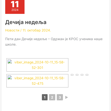
11
2024
Дечија недеља
Новости
/
11. октобар 2024.
Пети дан Дечије недеље – Одржан је КРОС ученика наше
школе.
1
2
3
►