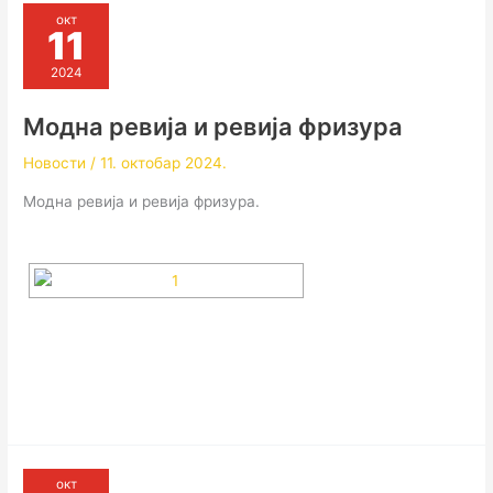
окт
11
2024
Модна ревија и ревија фризура
Новости
/
11. октобар 2024.
Модна ревија и ревија фризура.
окт