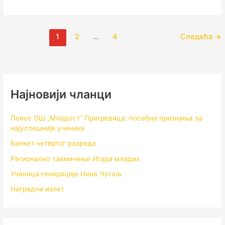
1
2
…
4
Следећа
→
Најновији чланци
Понос ОШ „Младост“ Пригревица: посебна признања за
најуспешније ученике
Банкет четвртог разреда
Регионално такмичењe Игара младих
Ученица генерације Нина Чугаљ
Наградни излет