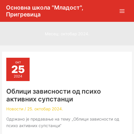
Пређи
Основна школа "Младост",
на
Пригревица
садржај
Месец:
октобар 2024.
окт
25
2024
Облици зависности од психо
активних супстанци
Новости
/
25. октобар 2024.
Одржано је предавање на тему „Облици зависности од
психо активних супстанци“