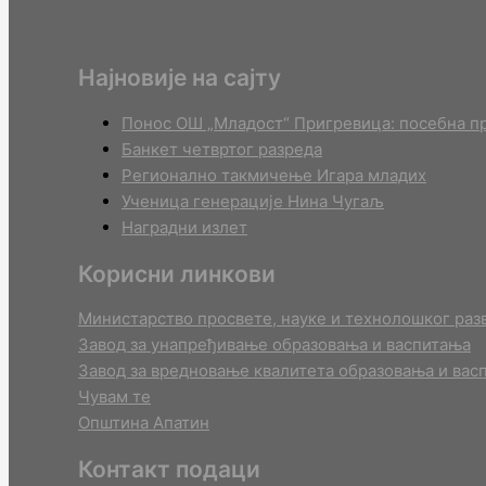
Најновије на сајту
Понос ОШ „Младост“ Пригревица: посебна пр
Банкет четвртог разреда
Регионално такмичењe Игара младих
Ученица генерације Нина Чугаљ
Наградни излет
Корисни линкови
Министарство просвете, науке и технолошког разв
Завод за унапређивање образовања и васпитања
Завод за вредновање квалитета образовања и вас
Чувам те
Општина Апатин
Контакт подаци