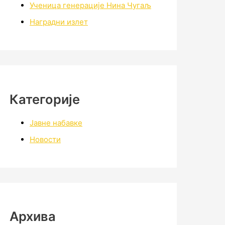
Ученица генерације Нина Чугаљ
Наградни излет
Категорије
Јавне набавке
Новости
Архивa