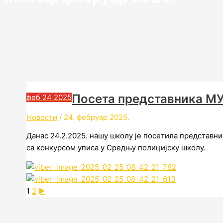
Посета представника МУ
феб
24
2025
Новости
/
24. фебруар 2025.
Данас 24.2.2025. нашу школу је посетила представни
са конкурсом уписа у Средњу полицијску школу.
1
2
►