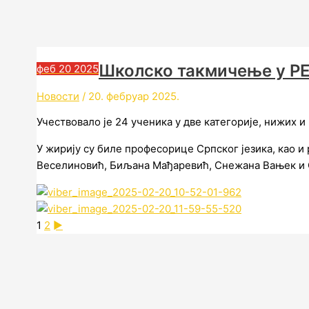
Школско такмичење у 
феб
20
2025
Новости
/
20. фебруар 2025.
Учествовало је 24 ученика у две категорије, нижих и
У жирију су биле професорице Српског језика, као 
Веселиновић, Биљана Мађаревић, Снежана Вањек и 
1
2
►