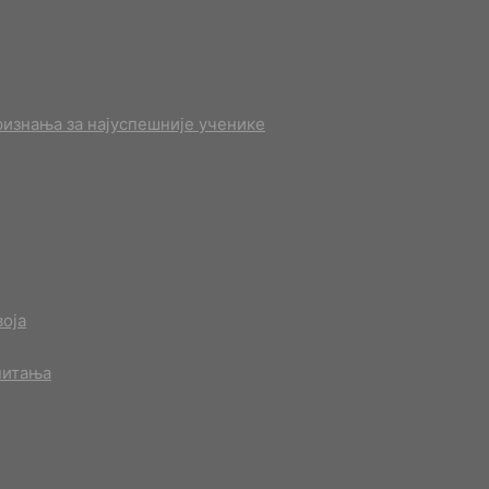
изнања за најуспешније ученике
оја
питања