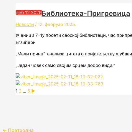
Библиотека-Пригревица
феб
12
2025
Новости
/
12. фебруар 2025.
Ученици 7-1у посети сеоској библиотеци, час прип
Егзипери
„Мали принц“-анализа цитата о пријатељству,љубави 
„Један човек само својим срцем добро види.“
1
2
...
6
►
←
Претходна