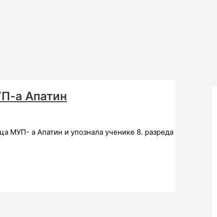
П-а Апатин
ца МУП- а Апатин и упознала ученике 8. разреда