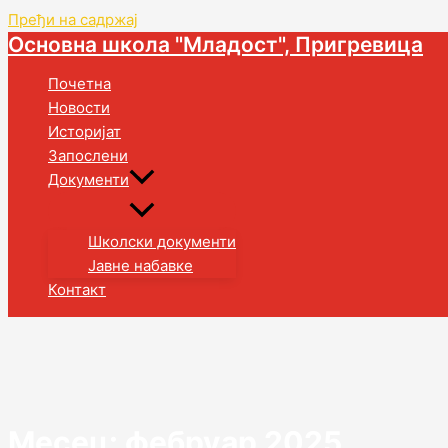
Пређи на садржај
Основна школа "Младост", Пригревица
Почетна
Новости
Историјат
Запослени
Документи
Школски документи
Јавне набавке
Контакт
Месец:
фебруар 2025.