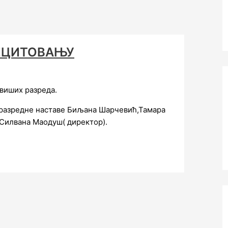
РЕЦИТОВАЊУ
 виших разреда.
и разредне наставе Биљана Шарчевић,Тамара
Силвана Маодуш( директор).