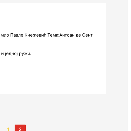
ремио Павле Kнежевић.Тема:Антоан де Сент
и једној ружи.
1
2