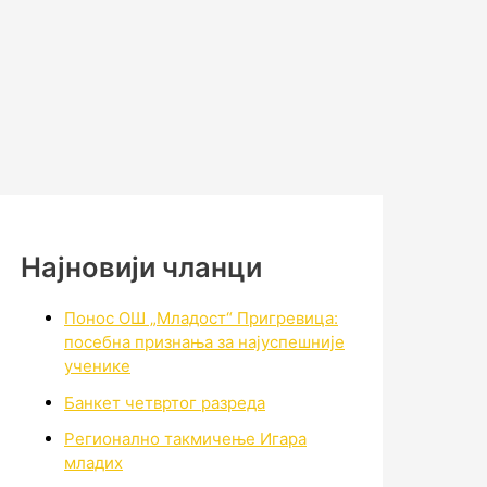
Најновији чланци
Понос ОШ „Младост“ Пригревица:
посебна признања за најуспешније
ученике
Банкет четвртог разреда
Регионално такмичењe Игара
младих