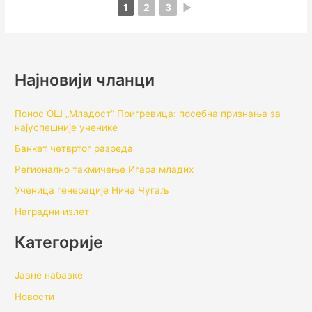
1
2
3
►
Најновији чланци
Понос ОШ „Младост“ Пригревица: посебна признања за
најуспешније ученике
Банкет четвртог разреда
Регионално такмичењe Игара младих
Ученица генерације Нина Чугаљ
Наградни излет
Категорије
Јавне набавке
Новости