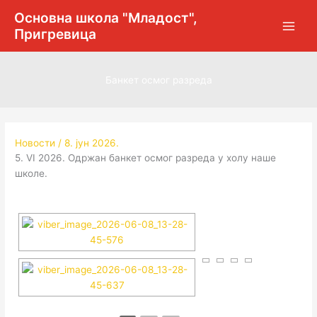
Пређи
Основна школа "Младост",
на
Пригревица
садржај
Банкет осмог разреда
Новости
/
8. јун 2026.
5. VI 2026. Одржан банкет осмог разреда у холу наше
школе.