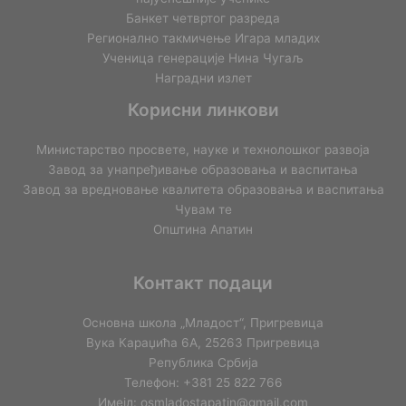
Банкет четвртог разреда
Регионално такмичењe Игара младих
Ученица генерације Нина Чугаљ
Наградни излет
Корисни линкови
Министарство просвете, науке и технолошког развоја
Завод за унапређивање образовања и васпитања
Завод за вредновање квалитета образовања и васпитања
Чувам те
Општина Апатин
Контакт подаци
Основна школа „Младост“, Пригревица
Вука Караџића 6А, 25263 Пригревица
Република Србија
Телефон: +381 25 822 766
Имејл: osmladostapatin@gmail.com