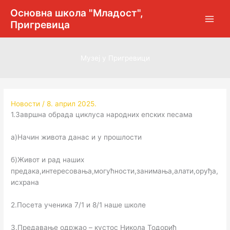
Пређи
Основна школа "Младост",
на
Пригревица
садржај
Музеј у Пригревици
Новости
/
8. април 2025.
1.Завршна обрада циклуса народних епских песама
а)Начин живота данас и у прошлости
б)Живот и рад наших
предака,интересовања,могућности,занимања,алати,оруђа,
исхрана
2.Посета ученика 7/1 и 8/1 наше школе
3.Предавање одржао – кустос Никола Тодорић