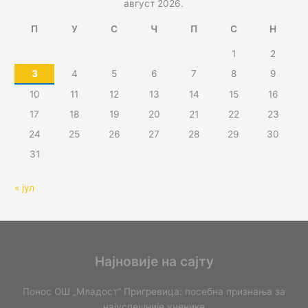
август 2026.
П
У
С
Ч
П
С
Н
1
2
3
4
5
6
7
8
9
10
11
12
13
14
15
16
17
18
19
20
21
22
23
24
25
26
27
28
29
30
31
« јул
Најновије на сајту
Понос ОШ „Младост“ Пригревица: посебна признања за
најуспешније ученике