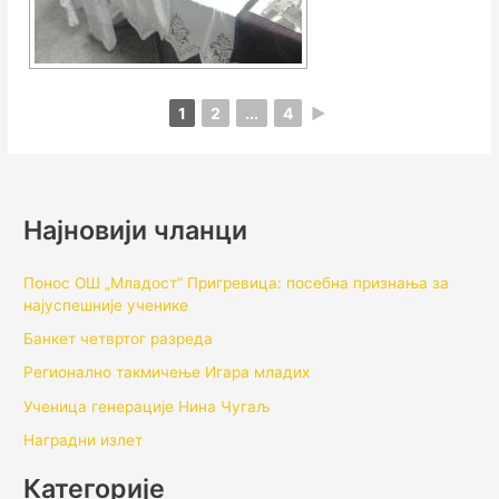
1
2
...
4
►
Најновији чланци
Понос ОШ „Младост“ Пригревица: посебна признања за
најуспешније ученике
Банкет четвртог разреда
Регионално такмичењe Игара младих
Ученица генерације Нина Чугаљ
Наградни излет
Категорије