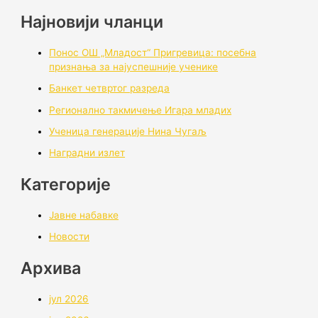
Најновији чланци
Понос ОШ „Младост“ Пригревица: посебна
признања за најуспешније ученике
Банкет четвртог разреда
Регионално такмичењe Игара младих
Ученица генерације Нина Чугаљ
Наградни излет
Категорије
Јавне набавке
Новости
Архивa
јул 2026