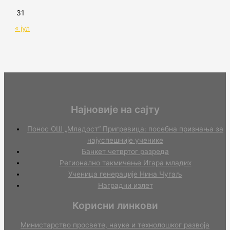
31
« јул
Најновије на сајту
Понос ОШ „Младост“ Пригревица: посебна признања за
најуспешније ученике
Банкет четвртог разреда
Регионално такмичењe Игара младих
Ученица генерације Нина Чугаљ
Наградни излет
Корисни линкови
Министарство просвете, науке и технолошког развоја