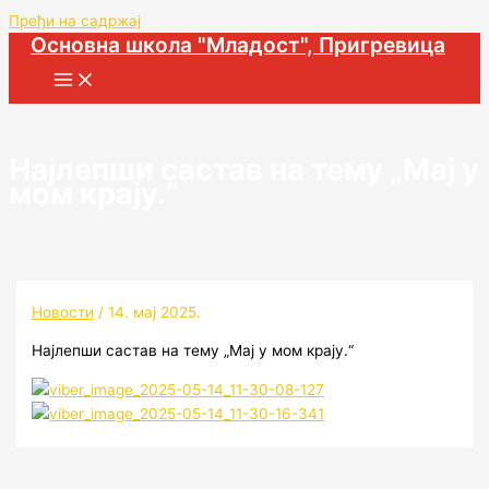
Пређи на садржај
Основна школа "Младост", Пригревица
Најлепши састав на тему „Мај у
мом крају.“
Новости
/
14. мај 2025.
Најлепши састав на тему „Мај у мом крају.“