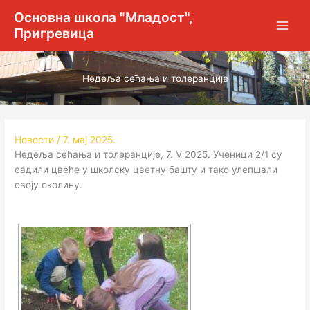
Пређи
Основна школа "Младост",
на
Пригревица
садржај
Недеља сећања и толеранције
Новости
/
7. мај 2025.
Недеља сећања и толеранције, 7. V 2025. Ученици 2/1 су
садили цвеће у школску цветну башту и тако улепшали
своју околину.