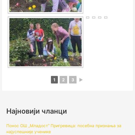
1
2
3
►
Најновији чланци
Понос ОШ „Младост“ Пригревица: посебна признања за
најуспешније ученике