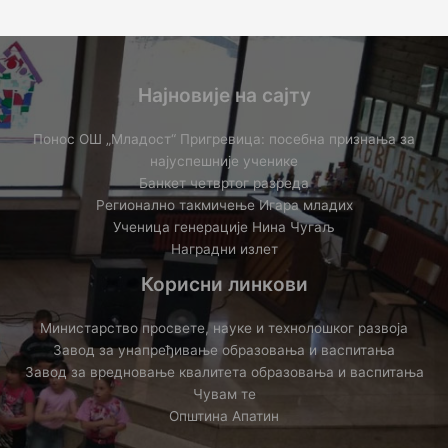
Најновије на сајту
Понос ОШ „Младост“ Пригревица: посебна признања за
најуспешније ученике
Банкет четвртог разреда
Регионално такмичењe Игара младих
Ученица генерације Нина Чугаљ
Наградни излет
Корисни линкови
Министарство просвете, науке и технолошког развоја
Завод за унапређивање образовања и васпитања
Завод за вредновање квалитета образовања и васпитања
Чувам те
Општина Апатин