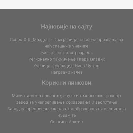
Најновије на сајту
Понос ОШ „Младост“ Пригревица: посебна признања за
најуспешније ученике
Банкет четвртог разреда
Регионално такмичењe Игара младих
Ученица генерације Нина Чугаљ
Наградни излет
Корисни линкови
Министарство просвете, науке и технолошког развоја
Завод за унапређивање образовања и васпитања
Завод за вредновање квалитета образовања и васпитања
Чувам те
Општина Апатин