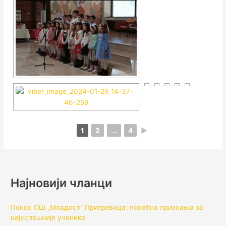
1
2
...
4
►
Најновији чланци
Понос ОШ „Младост“ Пригревица: посебна признања за
најуспешније ученике