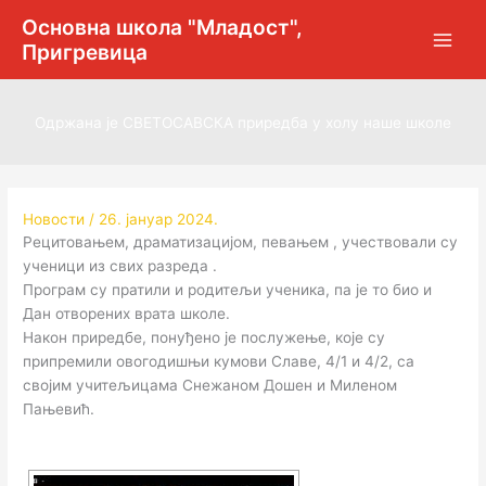
Пређи
Основна школа "Младост",
на
Пригревица
садржај
Одржана је СВЕТОСАВСКА приредба у холу наше школе
Новости
/
26. јануар 2024.
Рецитовањем, драматизацијом, певањем , учествовали су
ученици из свих разреда .
Програм су пратили и родитељи ученика, па је то био и
Дан отворених врата школе.
Након приредбе, понуђено је послужење, које су
припремили овогодишњи кумови Славе, 4/1 и 4/2, са
својим учитељицама Снежаном Дошен и Миленом
Пањевић.