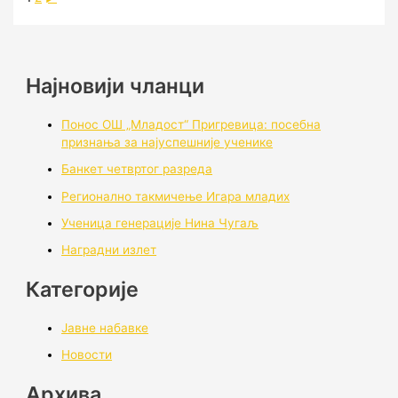
Најновији чланци
Понос ОШ „Младост“ Пригревица: посебна
признања за најуспешније ученике
Банкет четвртог разреда
Регионално такмичењe Игара младих
Ученица генерације Нина Чугаљ
Наградни излет
Категорије
Јавне набавке
Новости
Архивa