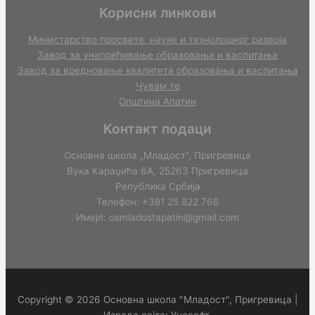
Корисни линкови
Министарство просвете, науке и технолошког развоја
Завод за унапређивање образовања и васпитања
Завод за вредновање квалитета образовања и васпитања
Чувам те
Општина Апатин
Контакт подаци
Основна школа „Младост“, Пригревица
Вука Караџића 6А, 25263 Пригревица
Република Србија
Телефон: +381 25 822 766
Имејл: osmladostapatin@gmail.com
Copyright © 2026 Основна школа "Младост", Пригревица |