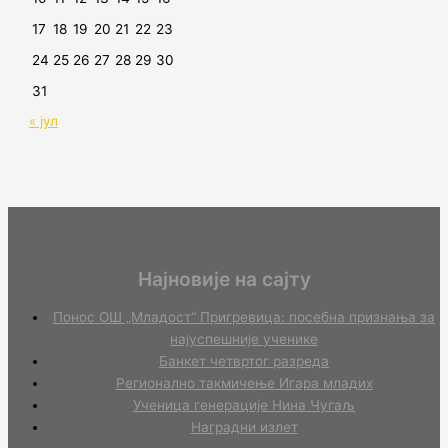
17
18
19
20
21
22
23
24
25
26
27
28
29
30
31
« јул
Најновије на сајту
Понос ОШ „Младост“ Пригревица: посебна признања за
најуспешније ученике
Банкет четвртог разреда
Регионално такмичењe Игара младих
Ученица генерације Нина Чугаљ
Наградни излет