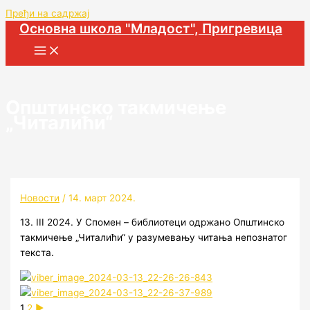
Пређи на садржај
Основна школа "Младост", Пригревица
Општинско такмичење
„Читалићи“
Новости
/
14. март 2024.
13. III 2024. У Спомен – библиотеци одржано Општинско
такмичење „Читалићи“ у разумевању читања непознатог
текста.
1
2
►