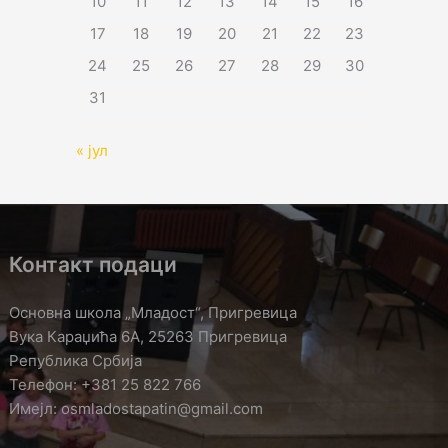
10
11
12
13
14
15
16
17
18
19
20
21
22
23
24
25
26
27
28
29
30
31
« јул
Контакт подаци
Основна школа „Младост“, Пригревица
Вука Караџића 6А, 25263 Пригревица
Република Србија
Телефон: +381 25 822 766
Имејл: osmladostapatin@gmail.com