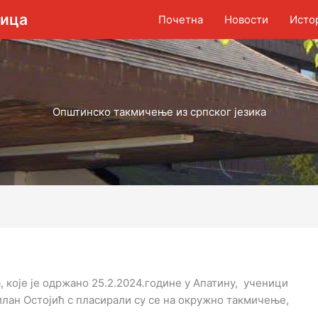
вица
Почетна
Новости
Исто
Општинско такмичење из српског језика
 које је одржано 25.2.2024.године у Апатину, ученици
лан Остојић с пласирали су се на окружно такмичење,