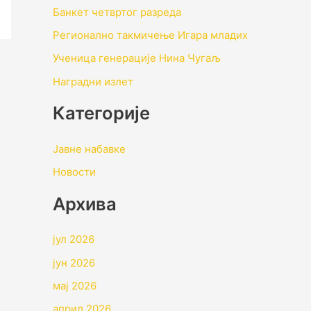
Банкет четвртог разреда
Регионално такмичењe Игара младих
Ученица генерације Нина Чугаљ
Наградни излет
Категорије
Јавне набавке
Новости
Архивa
јул 2026
јун 2026
мај 2026
април 2026