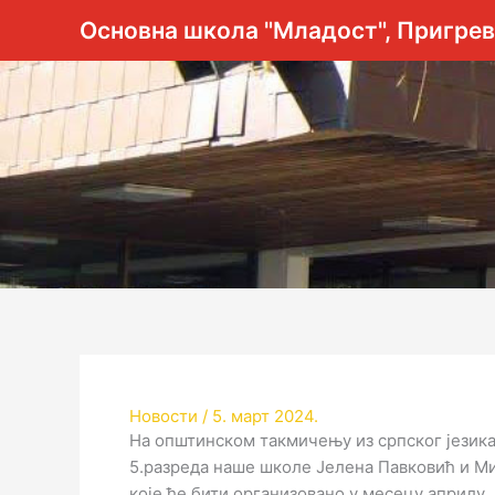
Пређи
Основна школа "Младост", Пригре
на
садржај
Новости
/
5. март 2024.
На општинском такмичењу из српског језика,
5.разреда наше школе Јелена Павковић и Ми
које ће бити организовано у месецу априлу.