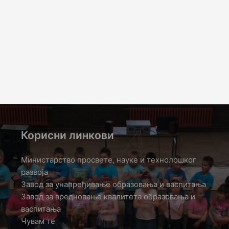
Корисни линкови
Министарство просвете, науке и технолошког
развоја
Завод за унапређивање образовања и васпитања
Завод за вредновање квалитета образовања и
васпитања
Чувам те