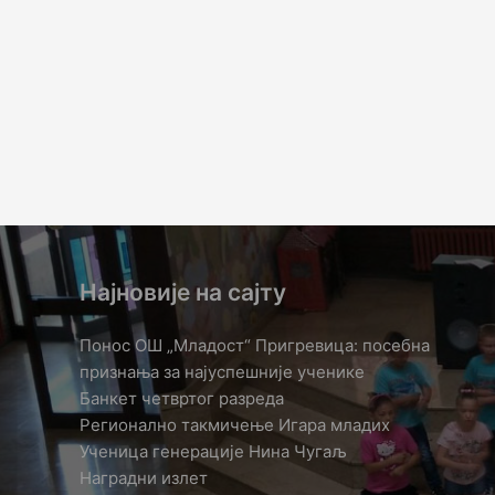
Најновије на сајту
Понос ОШ „Младост“ Пригревица: посебна
признања за најуспешније ученике
Банкет четвртог разреда
Регионално такмичењe Игара младих
Ученица генерације Нина Чугаљ
Наградни излет