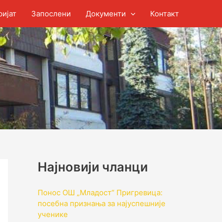
ријат
Запослени
Документи
Контакт
Најновији чланци
Понос ОШ „Младост“ Пригревица:
посебна признања за најуспешније
ученике