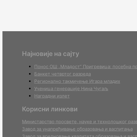
Најновије на сајту
Понос ОШ „Младост“ Пригревица: посебна пр
Банкет четвртог разреда
Регионално такмичењe Игара младих
Ученица генерације Нина Чугаљ
Наградни излет
Корисни линкови
Министарство просвете, науке и технолошког разв
Завод за унапређивање образовања и васпитања
Завод за вредновање квалитета образовања и вас