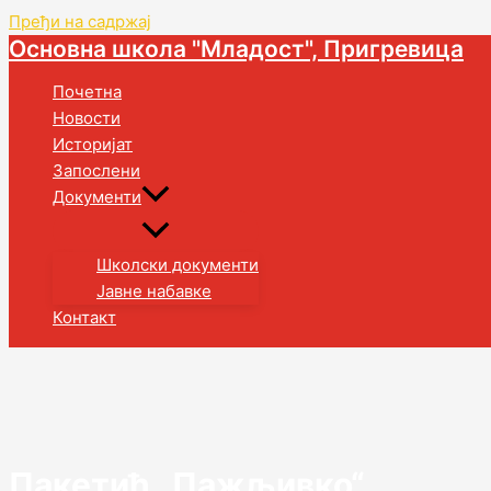
Пређи на садржај
Основна школа "Младост", Пригревица
Почетна
Новости
Историјат
Запослени
Документи
Школски документи
Јавне набавке
Контакт
Пакетић „Пажљивко“