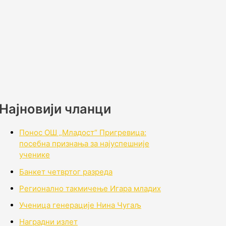
Најновији чланци
Понос ОШ „Младост“ Пригревица:
посебна признања за најуспешније
ученике
Банкет четвртог разреда
Регионално такмичењe Игара младих
Ученица генерације Нина Чугаљ
Наградни излет