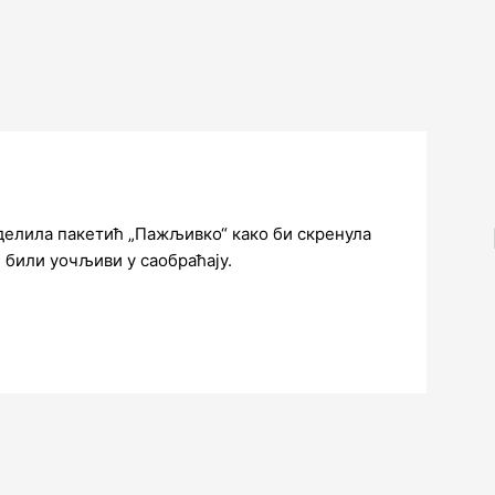
делила пакетић „Пажљивко“ како би скренула
 били уочљиви у саобраћају.