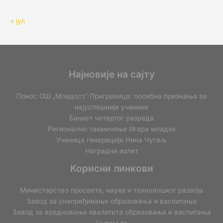
« јул
Најновије на сајту
Понос ОШ „Младост“ Пригревица: посебна признања за
најуспешније ученике
Банкет четвртог разреда
Регионално такмичењe Игара младих
Ученица генерације Нина Чугаљ
Наградни излет
Корисни линкови
Министарство просвете, науке и технолошког развоја
Завод за унапређивање образовања и васпитања
Завод за вредновање квалитета образовања и васпитања
Чувам те