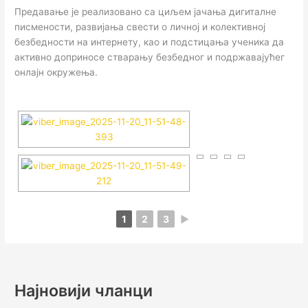
Предавање је реализовано са циљем јачања дигиталне
писмености, развијања свести о личној и колективној
безбедности на интернету, као и подстицања ученика да
активно доприносе стварању безбедног и подржавајућег
онлајн окружења.
1
2
3
►
Најновији чланци