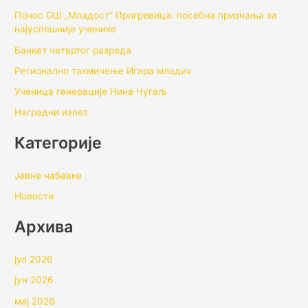
Понос ОШ „Младост“ Пригревица: посебна признања за
најуспешније ученике
Банкет четвртог разреда
Регионално такмичењe Игара младих
Ученица генерације Нина Чугаљ
Наградни излет
Категорије
Јавне набавке
Новости
Архивa
јул 2026
јун 2026
мај 2026