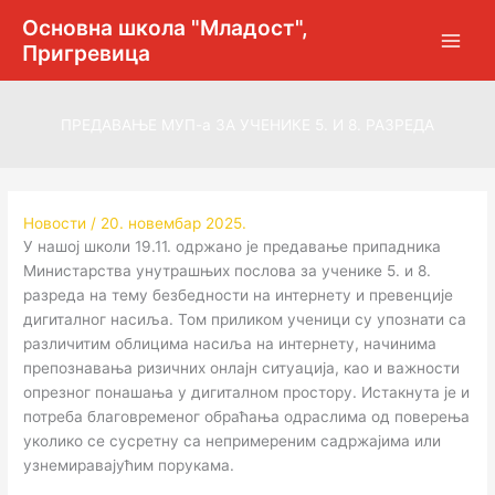
Пређи
Основна школа "Младост",
на
Пригревица
садржај
ПРЕДАВАЊЕ МУП-а ЗА УЧЕНИКЕ 5. И 8. РАЗРЕДА
Новости
/
20. новембар 2025.
У нашој школи 19.11. одржано је предавање припадника
Министарства унутрашњих послова за ученике 5. и 8.
разреда на тему безбедности на интернету и превенције
дигиталног насиља. Том приликом ученици су упознати са
различитим облицима насиља на интернету, начинима
препознавања ризичних онлајн ситуација, као и важности
опрезног понашања у дигиталном простору. Истакнута је и
потреба благовременог обраћања одраслима од поверења
уколико се сусретну са непримереним садржајима или
узнемиравајућим порукама.