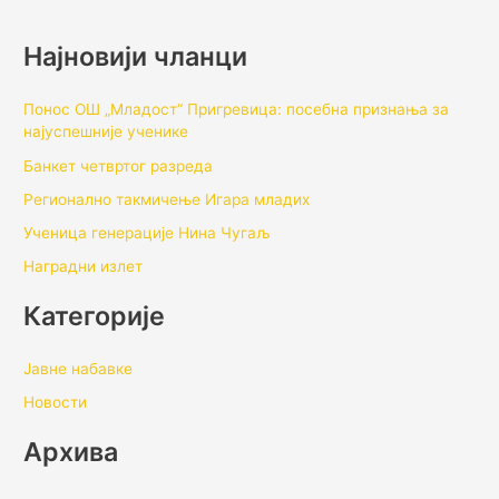
Најновији чланци
Понос ОШ „Младост“ Пригревица: посебна признања за
најуспешније ученике
Банкет четвртог разреда
Регионално такмичењe Игара младих
Ученица генерације Нина Чугаљ
Наградни излет
Категорије
Јавне набавке
Новости
Архивa