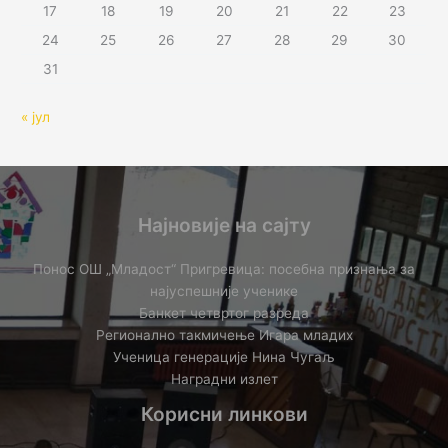
17
18
19
20
21
22
23
24
25
26
27
28
29
30
31
« јул
Најновије на сајту
Понос ОШ „Младост“ Пригревица: посебна признања за
најуспешније ученике
Банкет четвртог разреда
Регионално такмичењe Игара младих
Ученица генерације Нина Чугаљ
Наградни излет
Корисни линкови