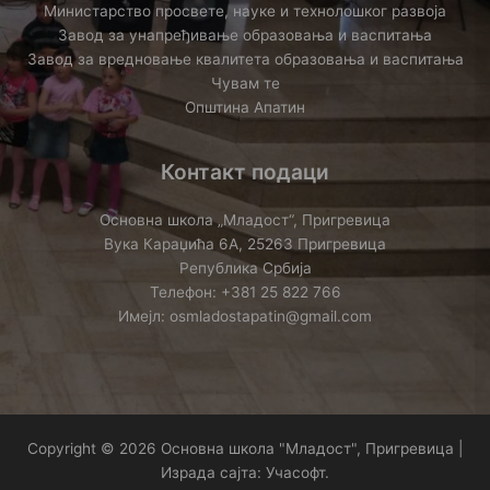
Министарство просвете, науке и технолошког развоја
Завод за унапређивање образовања и васпитања
Завод за вредновање квалитета образовања и васпитања
Чувам те
Општина Апатин
Контакт подаци
Основна школа „Младост“, Пригревица
Вука Караџића 6А, 25263 Пригревица
Република Србија
Телефон: +381 25 822 766
Имејл: osmladostapatin@gmail.com
Copyright © 2026 Основна школа "Младост", Пригревица |
Израда сајта:
Учасофт
.