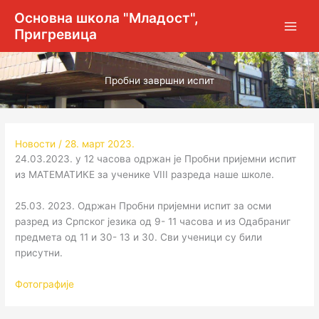
Пређи
Основна школа "Младост",
на
Пригревица
садржај
Пробни завршни испит
Новости
/
28. март 2023.
24.03.2023. у 12 часова одржан је Пробни пријемни испит
из МАТЕМАТИКЕ за ученике VIII разреда наше школе.
25.03. 2023. Одржан Пробни пријемни испит за осми
разред из Српског језика од 9- 11 часова и из Одабраниг
предмета од 11 и 30- 13 и 30. Сви ученици су били
присутни.
Фотографије