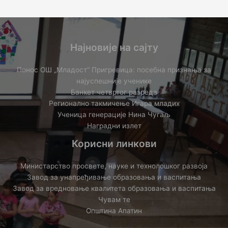
Најновије на сајту
Понос ОШ „Младост“ Пригревица: посебна признања за
најуспешније ученике
Банкет четвртог разреда
Регионално такмичењe Игара младих
Ученица генерације Нина Чугаљ
Наградни излет
Корисни линкови
Министарство просвете, науке и технолошког развоја
Завод за унапређивање образовања и васпитања
Завод за вредновање квалитета образовања и васпитања
Чувам те
Општина Апатин