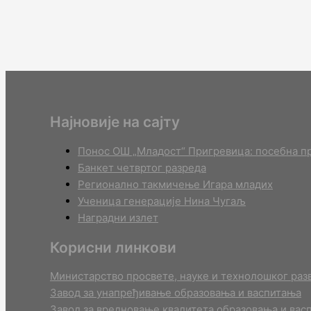
Најновије на сајту
Понос ОШ „Младост“ Пригревица: посебна пр
Банкет четвртог разреда
Регионално такмичењe Игара младих
Ученица генерације Нина Чугаљ
Наградни излет
Корисни линкови
Министарство просвете, науке и технолошког разв
Завод за унапређивање образовања и васпитања
Завод за вредновање квалитета образовања и вас