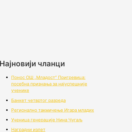
Најновији чланци
Понос ОШ „Младост“ Пригревица:
посебна признања за најуспешније
ученике
Банкет четвртог разреда
Регионално такмичењe Игара младих
Ученица генерације Нина Чугаљ
Наградни излет