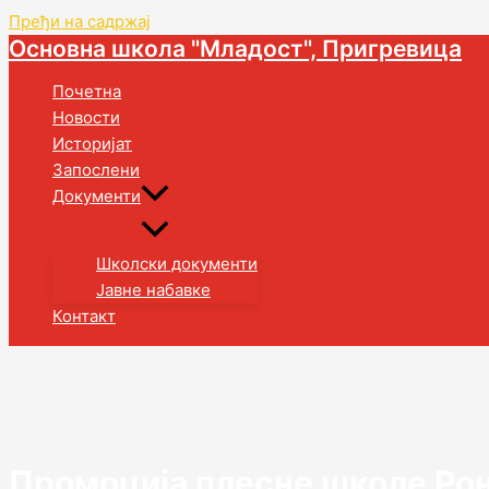
Пређи на садржај
Основна школа "Младост", Пригревица
Почетна
Новости
Историјат
Запослени
Документи
Школски документи
Јавне набавке
Контакт
Промоција плесне школе Ро