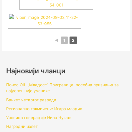
◄
1
2
Најновији чланци
Понос ОШ „Младост“ Пригревица: посебна признања за
најуспешније ученике
Банкет четвртог разреда
Регионално такмичењe Игара младих
Ученица генерације Нина Чугаљ
Наградни излет