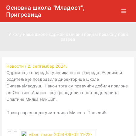
Пређи
Основна школа "Младост",
на
Пригревица
садржај
У холу наше школе одржан свечани пријем првака у први
разред
Новости
/
2. септембар 2024.
Одржана је приредба ученика петог разреда. Ученике и
родитеље је поздравила директорица школе
СилванаМаодуш. Након тога су првачићи добили поклоне
од Општине Апатин , које је поделила потпредседница
Општине Милка Никшић.
Први разред води учитељица Милена Пањевић.