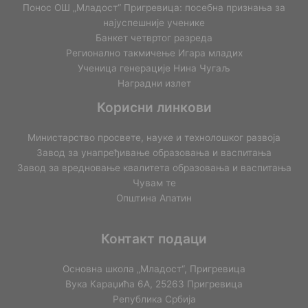
Понос ОШ „Младост“ Пригревица: посебна признања за
најуспешније ученике
Банкет четвртог разреда
Регионално такмичењe Игара младих
Ученица генерације Нина Чугаљ
Наградни излет
Корисни линкови
Министарство просвете, науке и технолошког развоја
Завод за унапређивање образовања и васпитања
Завод за вредновање квалитета образовања и васпитања
Чувам те
Општина Апатин
Контакт подаци
Основна школа „Младост“, Пригревица
Вука Караџића 6А, 25263 Пригревица
Република Србија