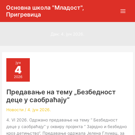
Пређи
Основна школа "Младост",
на
Пригревица
садржај
Дан:
4. јун 2026.
јун
4
2026
Предавање на тему „Безбедност
деце у саобраћају“
Новости
/
4. јун 2026.
4. VI 2026. Одржано предавање на тему “ Безбедност
деце у саобраћају“ у оквиру пројекта “ Заједно и безбедно
кроз детињство“. Предавање одржала Јелена Глумац, за