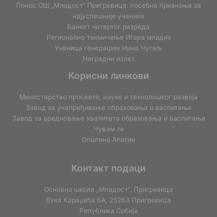
Понос ОШ „Младост“ Пригревица: посебна признања за
најуспешније ученике
Банкет четвртог разреда
Регионално такмичењe Игара младих
Ученица генерације Нина Чугаљ
Наградни излет
Корисни линкови
Министарство просвете, науке и технолошког развоја
Завод за унапређивање образовања и васпитања
Завод за вредновање квалитета образовања и васпитања
Чувам те
Општина Апатин
Контакт подаци
Основна школа „Младост“, Пригревица
Вука Караџића 6А, 25263 Пригревица
Република Србија