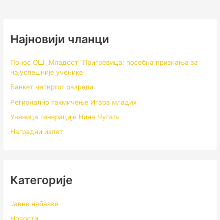
Најновији чланци
Понос ОШ „Младост“ Пригревица: посебна признања за
најуспешније ученике
Банкет четвртог разреда
Регионално такмичењe Игара младих
Ученица генерације Нина Чугаљ
Наградни излет
Категорије
Јавне набавке
Новости