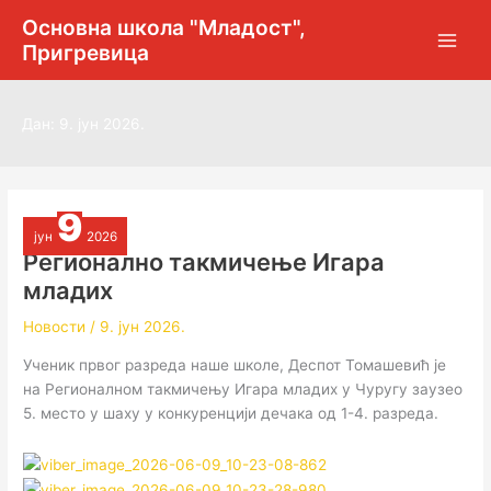
Пређи
Основна школа "Младост",
на
Пригревица
садржај
Дан:
9. јун 2026.
9
јун
2026
Регионално такмичењe Игара
младих
Новости
/
9. јун 2026.
Ученик првог разреда наше школе, Деспот Томашевић је
на Регионалном такмичењу Игара младих у Чуругу заузео
5. место у шаху у конкуренцији дечака од 1-4. разреда.