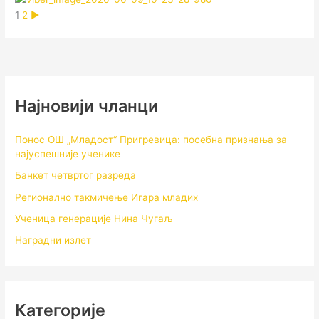
1
2
►
Најновији чланци
Понос ОШ „Младост“ Пригревица: посебна признања за
најуспешније ученике
Банкет четвртог разреда
Регионално такмичењe Игара младих
Ученица генерације Нина Чугаљ
Наградни излет
Категорије