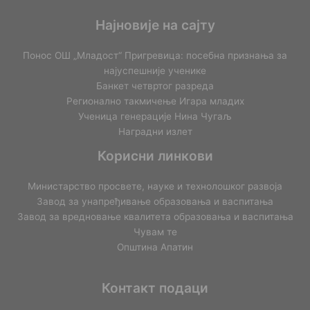
Најновије на сајту
Понос ОШ „Младост“ Пригревица: посебна признања за
најуспешније ученике
Банкет четвртог разреда
Регионално такмичењe Игара младих
Ученица генерације Нина Чугаљ
Наградни излет
Корисни линкови
Министарство просвете, науке и технолошког развоја
Завод за унапређивање образовања и васпитања
Завод за вредновање квалитета образовања и васпитања
Чувам те
Општина Апатин
Контакт подаци